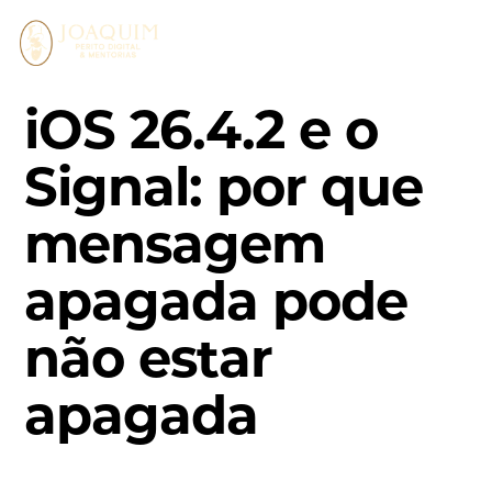
Pular
para
o
conteúdo
iOS 26.4.2 e o
Signal: por que
mensagem
apagada pode
não estar
apagada